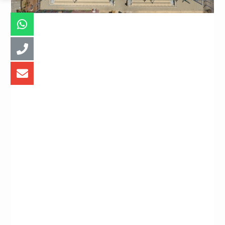
שיטת הצללה ייחודית ומהפכנית שפותחה על ידי המחלקה
למחקר ופיתוח של COVERIT וסלבה פלוטקין ממשרדו של
אסף רועי “אסף הנדסה”. סדרת הספיידר, על סוגיה השונים,
צברה פופולריות בקרב המשתמשים לאור התכנון ההנדסי
המסיבי עמידותה ובטיחותה בסערת חורף. 2013-14 . למעשה
הצללה זו באה להחליף את ההצללה הנעה במקומות שלא
נדרשת בהם חובת פתיחה וסגירה.שיטת הצללה זו חוסכת
עלויות לאורך שנים בפתיחה וסגירה ועלויות אחזקה משחיקה
מוגברת של האריג והאביזרים(לעומת שיטת “הצללה נעה”
שבה נדרשת אחזקה צמודה ויקרה).
סדרת הספיידר מתהדרת בחמישה דגמים ייחודיים :
ספיידר – דגם מס’ 43975
דאבל–ספיידר-דגם מס’ 49088
מולטי–ספיידר-דגם מס’ 48104
מגה–ספיידר-דגם מס’ 53773
ספיידר מגן–דויד-דגם מס’ 52849