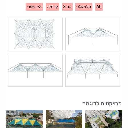
All
מלמעלה
צד X
קדימה
איזומטרי
פרויקטים לדוגמה